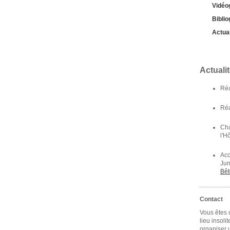
Vidéo
Biblio
Actual
Actuali
Réa
Réa
Cha
l'H
Acc
Jun
Bêt
Contact
Vous êtes 
lieu insoli
organiser 