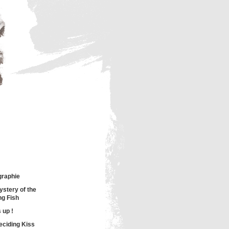
graphie
ystery of the
ng Fish
 up !
eciding Kiss