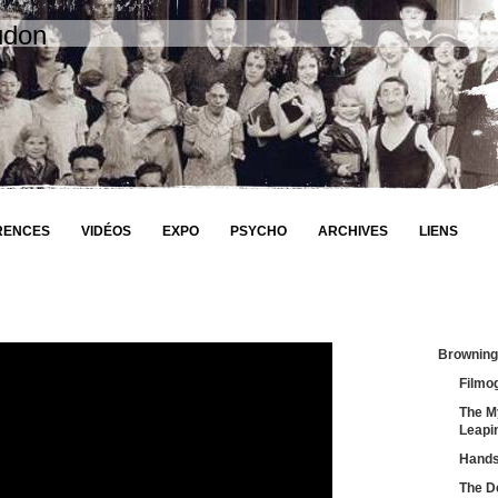
udon
RENCES
VIDÉOS
EXPO
PSYCHO
ARCHIVES
LIENS
Browning
Filmo
The M
Leapi
Hands
The D