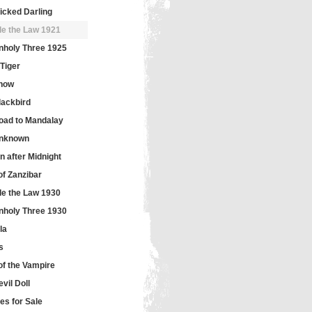
icked Darling
de the Law 1921
nholy Three 1925
Tiger
how
lackbird
oad to Mandalay
nknown
n after Midnight
of Zanzibar
de the Law 1930
nholy Three 1930
la
s
of the Vampire
vil Doll
es for Sale