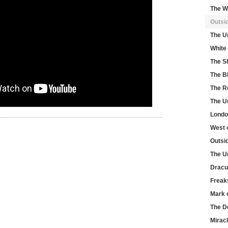
The W
Outsi
The U
White 
The S
The B
The R
The U
Londo
West 
Outsi
The U
Dracu
Freak
Mark 
The De
Miracl