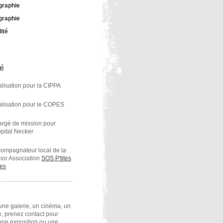
graphie
graphie
ité
té
lisation pour la CIPPA
lisation pour le COPES
rgé de mission pour
ôpital Necker
ompagnateur local de la
ior Association
SOS P'tites
es
une galerie, un cinéma, un
te, prenez contact pour
une exposition ou une