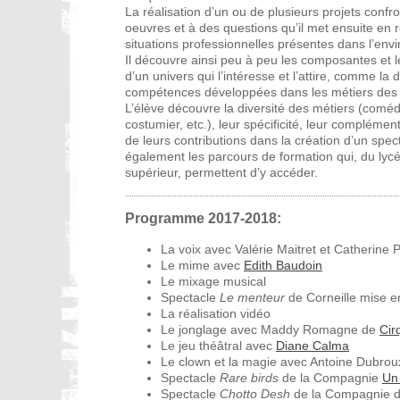
La réalisation d’un ou de plusieurs projets confro
oeuvres et à des questions qu’il met ensuite en 
situations professionnelles présentes dans l’env
Il découvre ainsi peu à peu les composantes et l
d’un univers qui l’intéresse et l’attire, comme la 
compétences développées dans les métiers des a
L’élève découvre la diversité des métiers (comédi
costumier, etc.), leur spécificité, leur complémen
de leurs contributions dans la création d’un specta
également les parcours de formation qui, du lyc
supérieur, permettent d’y accéder.
Programme 2017-2018:
La voix avec Valérie Maitret et Catherine P
Le mime avec
Edith Baudoin
Le mixage musical
Spectacle
Le menteur
de Corneille mise 
La réalisation vidéo
Le jonglage avec Maddy Romagne de
Cir
Le jeu théâtral avec
Diane Calma
Le clown et la magie avec Antoine Dubro
Spectacle
Rare birds
de la Compagnie
Un
Spectacle
Chotto Desh
de la Compagnie d